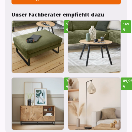
Unser Fachberater empfiehlt dazu
549
169
€
€
749
89,9
€
€