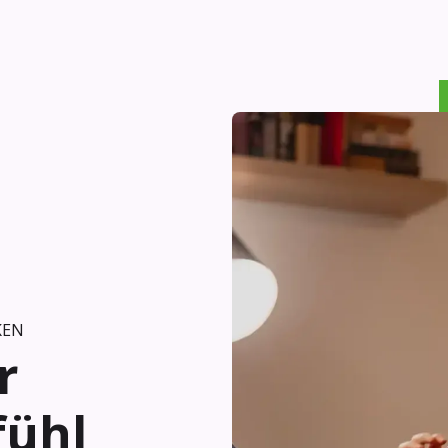
KEN
r
fühl