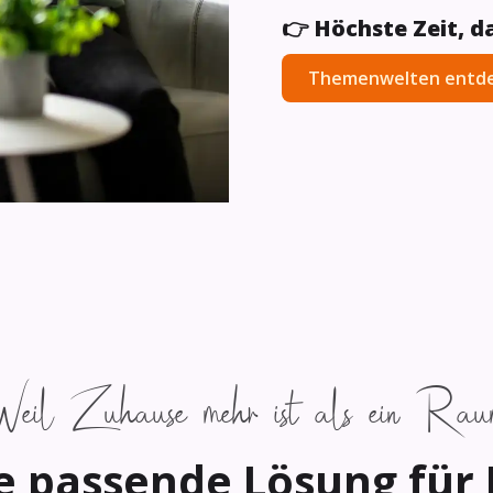
👉 Höchste Zeit, d
Themenwelten entd
eil Zuhause mehr ist als ein Rau
e passende Lösung für 