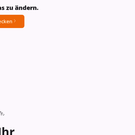
as zu ändern.
ecken
m
Ihr