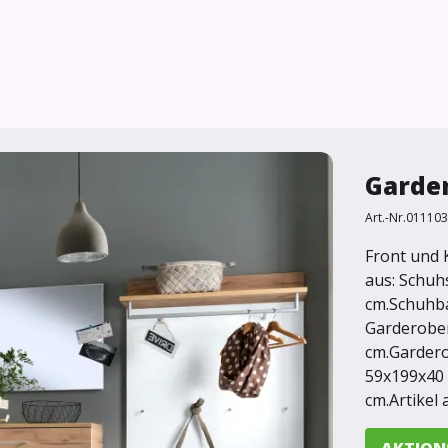
Garde
Art.-Nr.
011103
Front und 
aus: Schuh
cm.Schuhb
Garderobe
cm.Garder
59x199x40 
cm.Artikel 
AKTION