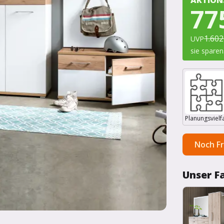
77
1.602
UVP
sie sparen
Planungsvielfa
Noch F
Unser F