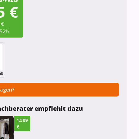
5 €
 €
52
%
lt
ragen?
achberater empfiehlt dazu
1.599
€