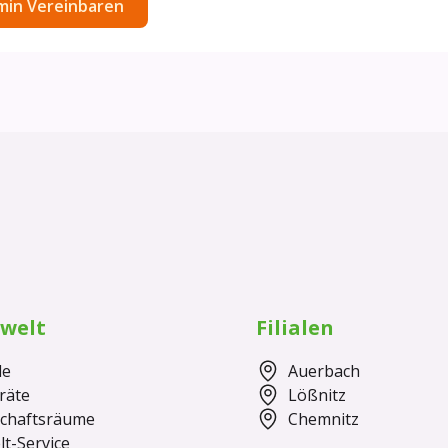
welt
Filialen
le
Auerbach
räte
Lößnitz
schaftsräume
Chemnitz
t-Service